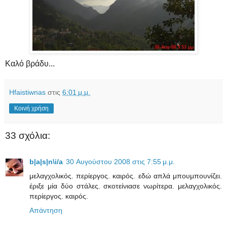
Καλό βράδυ...
Hfaistiwnas
στις
6:01 μ.μ.
Κοινή χρήση
33 σχόλια:
b|a|s|n\i/a
30 Αυγούστου 2008 στις 7:55 μ.μ.
μελαγχολικός. περίεργος. καιρός. εδώ απλά μπουμπουνίζει.
έριξε μία δύο στάλες. σκοτείνιασε νωρίτερα. μελαγχολικός.
περίεργος. καιρός.
Απάντηση