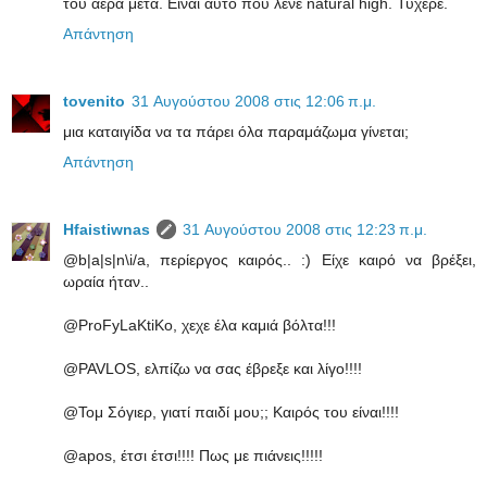
του αέρα μετά. Είναι αυτό που λένε natural high. Τυχερέ.
Απάντηση
tovenito
31 Αυγούστου 2008 στις 12:06 π.μ.
μια καταιγίδα να τα πάρει όλα παραμάζωμα γίνεται;
Απάντηση
Hfaistiwnas
31 Αυγούστου 2008 στις 12:23 π.μ.
@b|a|s|n\i/a, περίεργος καιρός.. :) Είχε καιρό να βρέξει,
ωραία ήταν..
@ProFyLaKtiKo, χεχε έλα καμιά βόλτα!!!
@PAVLOS, ελπίζω να σας έβρεξε και λίγο!!!!
@Τομ Σόγιερ, γιατί παιδί μου;; Καιρός του είναι!!!!
@apos, έτσι έτσι!!!! Πως με πιάνεις!!!!!