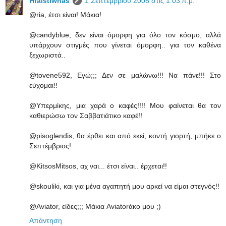
Hfaistiwnas
1 Σεπτεμβρίου 2008 στις 1:03 π.μ.
@ria, έτσι είναι! Μάκια!
@candyblue, δεν είναι όμορφη για όλο τον κόσμο, αλλά
υπάρχουν στιγμές που γίνεται όμορφη.. για τον καθένα
ξεχωριστά..
@tovene592, Εγώ;;; Δεν σε μαλώνω!!! Να πάνε!!! Στο
εύχομαι!!
@Υπερμίκης, μια χαρά ο καφές!!!! Μου φαίνεται θα τον
καθιερώσω τον Σαββατιάτικο καφέ!!
@pisoglendis, θα έρθει και από εκεί, κοντή γιορτή, μπήκε ο
Σεπτέμβριος!
@KitsosMitsos, αχ ναι... έτσι είναι.. έρχεται!!
@skouliki, και για μένα αγαπητή μου αρκεί να είμαι στεγνός!!
@Aviator, είδες;;; Μάκια Aviatorάκο μου ;)
Απάντηση