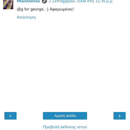
Hfaistiwnas
2 Σεπτεμβρίου 2008 στις 11:35 μ.μ.
@g for george, :) Αφιερωμένες!
Απάντηση
‹
›
Αρχική σελίδα
Προβολή έκδοσης ιστού