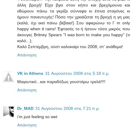
άλλη βροχή! Είχα βγει στον κήπο και βρεχόμουνα και
εθώρουν πάνω τα γκρίζα σύννεφα κι έπινα σταγόνες κι
ήμουν πανευτυχής! Πόσο την χρειάζεται τη βροχή η γη μας
(καλά, όχι εκεί πάνω βέβαια!) Σου αφιερώνω το I' m only
happy when it rains! Έφτασές το ή ήσουν τόσο μικρός που
άκουγες Britney Spears "I was born to make you happy" (τι
καλό...);
Καλό Σεπτέμβρη, ούστ καλοκαίρι του 2008, στ' ανάθεμα!
Απάντηση
VK in Athens
31 Αυγούστου 2008 στις 5:18 π.μ.
Μαγευτικό...και παραδόξως γουστάρω τρελά!!!!
Απάντηση
Dr_MAD
31 Αυγούστου 2008 στις 7:21 π.μ.
i'm just feeling so wet
Απάντηση