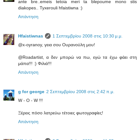
ante bre..emeis tetoia meri ta blepoume mono stis
diakopes.. Tyxerouli hfaistiwna :)
Απάντηση
Hfaistiwnas
1 Σεπτεμβρίου 2008 στις 10:30 μ.μ.
@x-oyranoy, γεια σου Ουρανούλη μου!
@Roadartist, α δεν μπορώ να πω, εγώ τα έχω φάει στη
μάπα!!! :) Φιλιά!!!
Απάντηση
g for george
2 Σεπτεμβρίου 2008 στις 2:42 π.μ.
W - O - W !!!
Ξέρεις πόσο λατρεύω τέτοιες φωτογραφίες!
Απάντηση