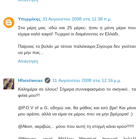
Υπερμίκης
31 Αυγούστου 2008 στις 11:38 π.μ.
Στα μέρη μας -εδώ και 25 μέρες- ήταν η μόνη μέρα που
είχαμε καλό καιρό! Τυχεροί οι διαμένοντες εν Ελλάδι..
Παίρνεις το βολάν με τέτοιο παλιόκαιρο;Σίγουρα δεν γινόταν
να μην πας...
Απάντηση
Hfaistiwnas
31 Αυγούστου 2008 στις 12:16 μ.μ.
Καλημέρα σε όλους! Σήμερα συννεφιασμένο το σκηνικό.. τα
φιλιά μου!!!
@P.O.V of a G, οδηγώ ναι, θα μάθεις και εσύ βρε! Και μένα
μου αρέσει, αλλά να είμαι σε μέρος που να μην βρέχομαι! :)
@Akon, ακριβώς... μόνο που αυτή τη στιγμή κάνει κρύο!!!!!!
@Ντεμης, χεχε! Μάλλον Μπρίτνεϊ άκουγα! λολολ!