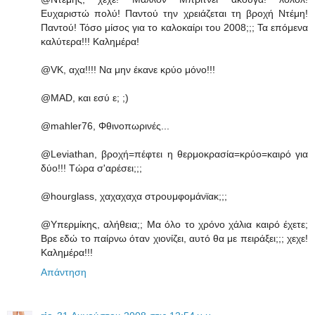
Ευχαριστώ πολύ! Παντού την χρειάζεται τη βροχή Ντέμη!
Παντού! Τόσο μίσος για το καλοκαίρι του 2008;;; Τα επόμενα
καλύτερα!!! Καλημέρα!
@VK, αχα!!!! Να μην έκανε κρύο μόνο!!!
@MAD, και εσύ ε; ;)
@mahler76, Φθινοπωρινές...
@Leviathan, βροχή=πέφτει η θερμοκρασία=κρύο=καιρό για
δύο!!! Τώρα σ'αρέσει;;;
@hourglass, χαχαχαχα στρουμφομάνϊακ;;;
@Υπερμίκης, αλήθεια;; Μα όλο το χρόνο χάλια καιρό έχετε;
Βρε εδώ το παίρνω όταν χιονίζει, αυτό θα με πειράξει;;; χεχε!
Καλημέρα!!!
Απάντηση